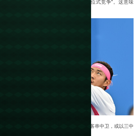
后场的选择将从“凑数式调整”回归到“对位式竞争”。这意味
着：
防线身位更稳定
：不必频繁以边后卫客串中卫，或以三中
卫勉力填空；