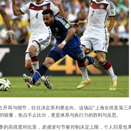
占开局与细节，往往决定系列赛走向。这场以“上海女排直落三
景的较量，焦点不止比分，更是体系与执行力的胜利与反思。
赛的高强度对抗里，
发接发
与节奏控制决定上限，个人巨星也