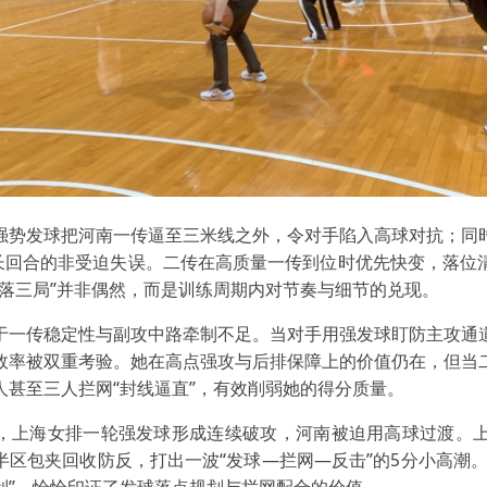
强势发球把河南一传逼至三米线之外，令对手陷入高球对抗；同
少长回合的非受迫失误。二传在高质量一传到位时优先快变，落位
直落三局”并非偶然，而是训练周期内对节奏与细节的兑现。
于一传稳定性与副攻中路牵制不足。当对手用强发球盯防主攻通
效率被双重考验。她在高点强攻与后排保障上的价值仍在，但当
人甚至三人拦网“封线逼直”，有效削弱她的得分质量。
，上海女排一轮强发球形成连续破攻，河南被迫用高球过渡。上
半区包夹回收防反，打出一波“发球—拦网—反击”的5分小高潮。