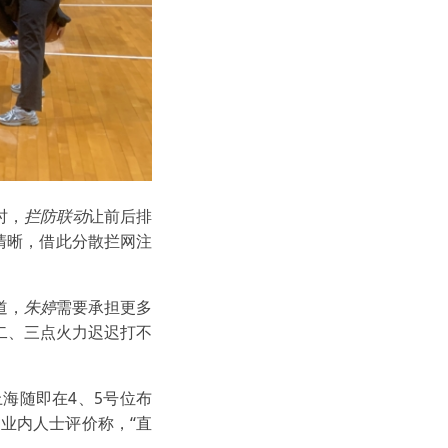
时，
拦防联动
让前后排
清晰，借此分散拦网注
道，
朱婷
需要承担更多
二、三点火力迟迟打不
海随即在4、5号位布
业内人士评价称，“直