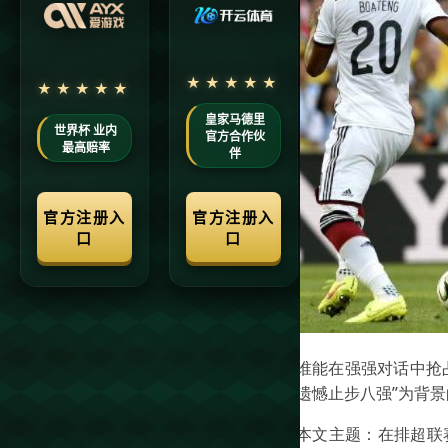
谁能在强强对话中抢
遗憾止步八强”为背
本文主题：在排超联