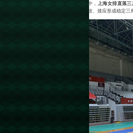
中，
上海女排直落三
攻、接应形成稳定三