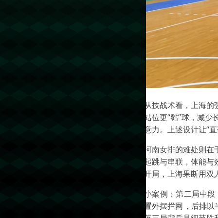
从技战术看，上海的
站位更“黏”球，减
意力。上述设计让“
河南女排的难处则在
起跳与串联，体能与
开局，上海果断用双
小案例：第二局中段
置外摆拦网，后排以