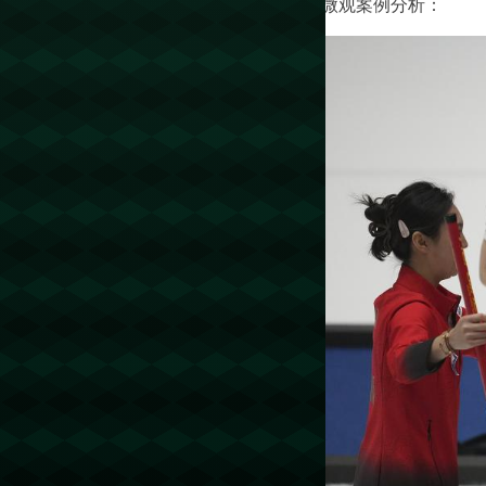
微观案例分析：