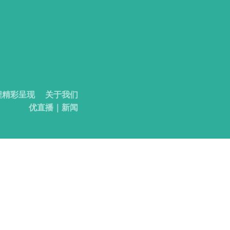
程精彩呈现
关于我们
优直播｜新闻