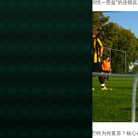
担忧—受益”的连锁反
芒特为何复苏？核心