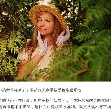
但恐世界杯梦断！图赫尔无意重招爱将曼联受益
特的状态正在回暖；但在英格兰队层面，世界杯名额的走向依旧
情再续也渐渐降温，这反而让曼联坐收渔利。本文从战术与市场