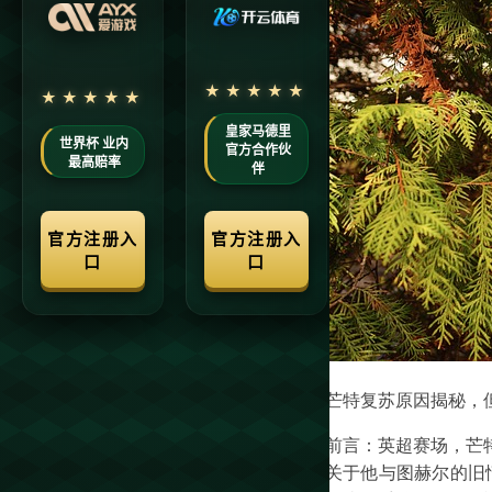
芒特复苏原因揭秘，
前言：英超赛场，芒
关于他与图赫尔的旧