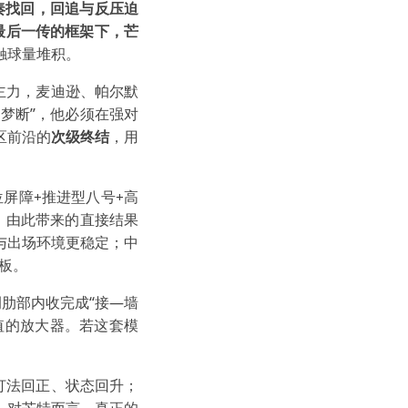
奏找回，回追与反压迫
最后一传的框架下，芒
触球量堆积。
主力，麦迪逊、帕尔默
梦断”，他必须在强对
区前沿的
次级终结
，用
屏障+推进型八号+高
切。由此带来的直接结果
与出场环境更稳定；中
板。
肋部内收完成“接—墙
值的放大器。若这套模
打法回正、状态回升；