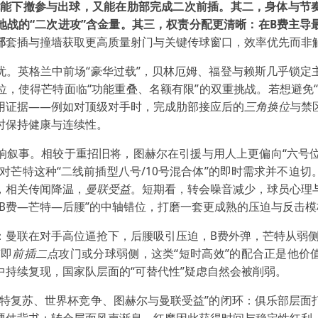
能下撤参与出球，又能在肋部完成二次前插。其二，身体与节
地战的“二次进攻”含金量。其三，权责分配更清晰：在B费主导
部
套插与撞墙获取更高质量射门与关键传球窗口，效率优先而非
忧。英格兰中前场“豪华过载”，贝林厄姆、福登与赖斯几乎锁定
位，使得芒特面临“功能重叠、名额有限”的双重挑战。若想避免“
用证据——例如对顶级对手时，完成肋部接应后的
三角换位
与禁
时保持健康与连续性。
响叙事。相较于重招旧将，图赫尔在引援与用人上更偏向“六号位
对芒特这种“二线前插型八号/10号混合体”的即时需求并不迫
，相关传闻降温，
曼联受益
。短期看，转会噪音减少，球员心理
“B费—芒特—后腰”的中轴错位，打磨一套更成熟的压迫与反击模
：曼联在对手高位逼抢下，后腰吸引压迫，B费外弹，芒特从弱侧
随即
前插二点
攻门或分球弱侧，这类“短时高效”的配合正是他价
中持续复现，国家队层面的“可替代性”疑虑自然会被削弱。
芒特复苏、世界杯竞争、图赫尔与曼联受益”的闭环：俱乐部层面