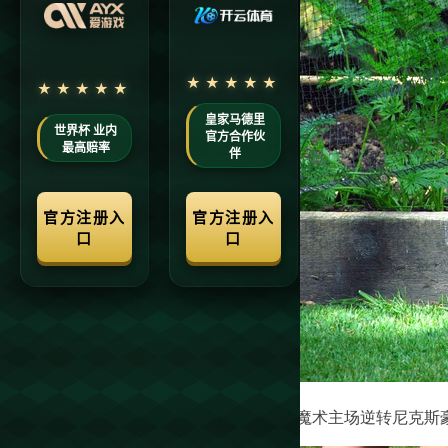
魔术主场逆转尼克斯豪