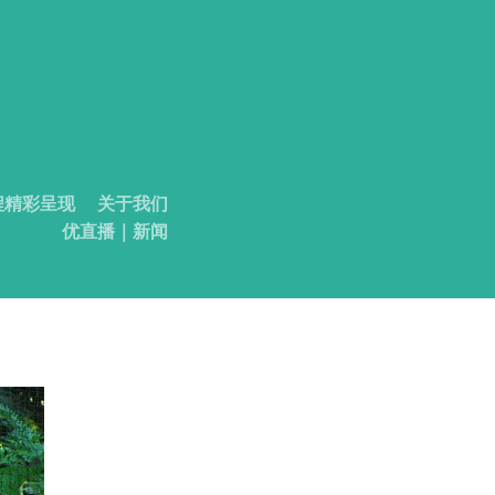
程精彩呈现
关于我们
优直播｜新闻