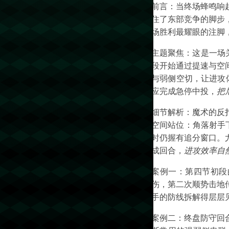
前言：当终场蜂鸣响
住了东部竞争的脚步
场胜利最耀眼的注脚
主题聚焦：这是一场
段开始通过提速与空
与弱侧空切，让进攻
应完成急停中投，
把
细节解析：魔术的反
空间站位：角落射手
时仍握有追分窗口。
成回合，
进攻效率自
案例一：第四节初段的
伤，第二次顺势击地
手的防线拆解得层层
案例二：终盘防守回