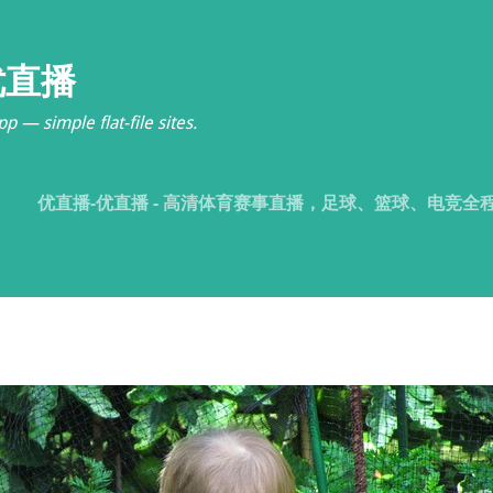
优直播
p — simple flat-file sites.
优直播-优直播 - 高清体育赛事直播，足球、篮球、电竞全